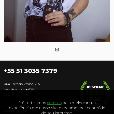
+55 51 3035 7379
Rua Epitácio Pessoa, 255
Novo Hamburgo/RS
CEP: 93340-120
Nós utilizamos
cookies
para melhorar sua
+55 51 3035 7379
experiência em nosso site e recomendar conteúdo
+55 51 94282196
do seu interesse.